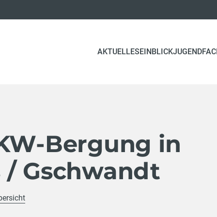
AKTUELLES
EINBLICK
JUGEND
FAC
LKW-Bergung in
 / Gschwandt
bersicht