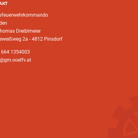
AKT
ksfeuerwehrkommando
den
homas Dreiblmeier
eweißweg 2a - 4812 Pinsdorf
3 664 1354003
k@gm.ooelfv.at