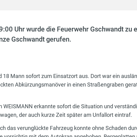
9:00 Uhr wurde die Feuerwehr Gschwandt zu 
ze Gschwandt gerufen.
d 18 Mann sofort zum Einsatzort aus. Dort war ein auslä
kten Abkürzungsmanöver in einen Straßengraben gerat
en WEISMANN erkannte sofort die Situation und verständi
agen, der auch kurze Zeit später am Unfallort eintraf.
ch das verunglückte Fahrzeug konnte ohne Schaden durc
 vorsichtig mit dem Autokran angehoben, Bergeplatten 