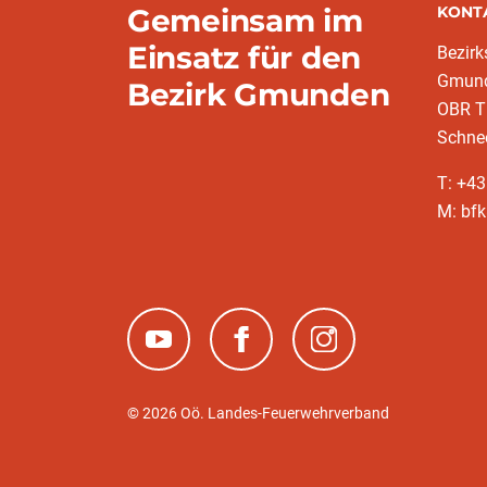
Gemeinsam im
KONT
Einsatz für den
Bezir
Gmun
Bezirk Gmunden
OBR T
Schne
T: +4
M: bf
(neues Fenster)
(neues Fenster)
(neues Fenster)
© 2026 Oö. Landes-Feuerwehrverband