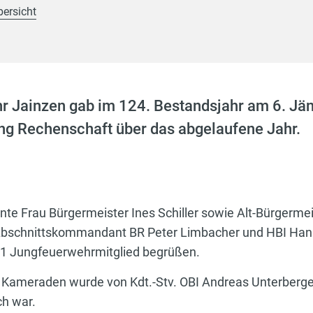
bersicht
hr Jainzen gab im 124. Bestandsjahr am 6. Jän
g Rechenschaft über das abgelaufene Jahr.
 Frau Bürgermeister Ines Schiller sowie Alt-Bürgerme
Abschnittskommandant BR Peter Limbacher und HBI Hann
1 Jungfeuerwehrmitglied begrüßen.
ameraden wurde von Kdt.-Stv. OBI Andreas Unterberger 
ch war.