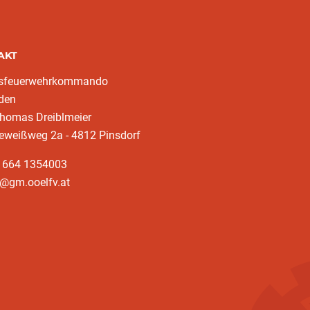
AKT
ksfeuerwehrkommando
den
homas Dreiblmeier
eweißweg 2a - 4812 Pinsdorf
3 664 1354003
k@gm.ooelfv.at