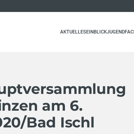
AKTUELLES
EINBLICK
JUGEND
FAC
auptversammlung
inzen am 6.
020/Bad Ischl