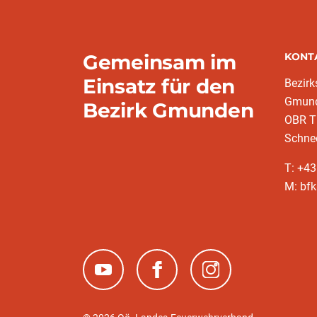
Gemeinsam im
KONT
Einsatz für den
Bezir
Gmun
Bezirk Gmunden
OBR T
Schne
T: +4
M: bf
(neues Fenster)
(neues Fenster)
(neues Fenster)