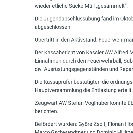
wieder etliche Säcke Müll „gesammelt“.
Die Jugendabschlussübung fand im Oktob
abgeschlossen.
Übertritt in den Aktivstand: Feuerwehrm
Der Kassabericht von Kassier AW Alfred Mü
Einnahmen durch den Feuerwehrball, Sub
div. Ausrüstungsgegenständen und Repar
Die Kassaprüfer bestätigten die ordnung
Hauptversammlung die Entlastung erteilt.
Zeugwart AW Stefan Voglhuber konnte übe
berichten.
Befördert wurden: Györe Zsolt, Florian 
Marco Gschwandtner und Dominic Hillit