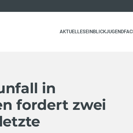
AKTUELLES
EINBLICK
JUGEND
FAC
nfall in
n fordert zwei
letzte