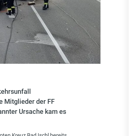
ehrsunfall
 Mitglieder der FF
kannter Ursache kam es
oten Kreuz Bad Ischl bereits