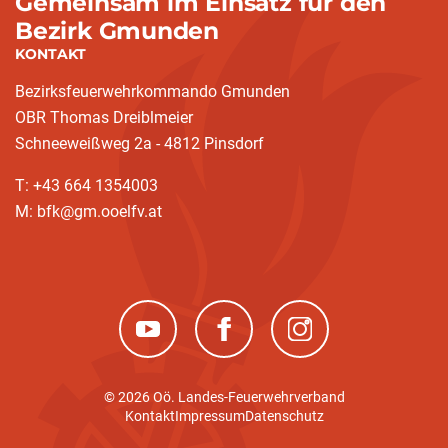
Gemeinsam im Einsatz für den
Bezirk Gmunden
KONTAKT
Bezirksfeuerwehrkommando Gmunden
OBR Thomas Dreiblmeier
Schneeweißweg 2a - 4812 Pinsdorf
T: +43 664 1354003
M: bfk@gm.ooelfv.at
(neues Fenster)
(neues Fenster)
(neues Fenster)
© 2026 Oö. Landes-Feuerwehrverband
Kontakt
Impressum
Datenschutz